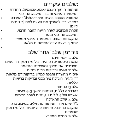
שלבים עיקריים:
הניתוח: חיתוך העצם (אוסטאוטומיה), החדרת
המסמר הפנימי וחיבור המקבע החיצוני.
הארכה (Distraction): המטופל מסובב ברגים
במקבע כדי להאריך את העצם לאט (כ־1 מ"מ
ליום).
הסרת המקבע: לאחר הגעה לגובה הרצוי,
המקבע החיצוני מוסר.
התקשחות העצם: המסמר הפנימי ממשיך
לתמוך בעצם עד להתקשחות מלאה.
ציר זמן שלב־אחר־שלב
שלב 1: ייעוץ חינם
הגשת היסטוריה רפואית וצילומי רנטגן. הרופאים
מעריכים את מצבך ומאשרים התאמה.
שלב 2: הגעה ובדיקות טרום־ניתוח
איסוף מהשדה והגעה למלון. בדיקות דם מלאות,
רדיולוגיה, הערכת ציר מכני ובדיקות בריאות
כלליות.
שלב 3: הניתוח
בהרדמה כללית, הניתוח נמשך 3–4 שעות.
אשפוז של 4 לילות ו־5 ימים לאחר הניתוח.
שלב 4: שלב ההארכה
כ־7 ימים אחרי הניתוח מתחילים בסיבוב ברגי
המקבע החיצוני. פיזיותרפיה יומית וצילומי רנטגן
שבועיים.
שלב 5: הסרת המקבע