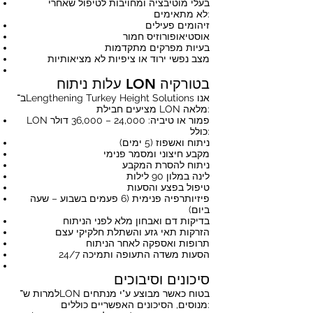
בעלי מוטיבציה ומחויבות לטיפול שאחרי
לא מתאימים:
זיהומים פעילים
אוסטיאופורוזיס חמור
בעיות מפרקים מתקדמות
מצב נפשי ירוד או ציפיות לא מציאותיות
עלות ניתוח LON בטורקיה
ב־Lengthening Turkey Height Solutions אנו
מציעים חבילת LON מלאה:
LON פמור או טיביה: 24,000 – 36,000 דולר
כולל:
ניתוח ואשפוז (5 ימים)
מקבע חיצוני ומסמר פנימי
ניתוח להסרת המקבע
לינה במלון 90 לילות
טיפול בפצע והסעות
פיזיותרפיה פנימית (6 פעמים בשבוע – שעה
ביום)
בדיקות דם ואבחון מלא לפני הניתוח
הזרקות תאי גזע והשתלת חלקיקי עצם
תרופות ואספקה לאחר הניתוח
הסעות משדה התעופה ותמיכה 24/7
סיכונים וסיבוכים
למרות ש־LON בטוח כאשר מבוצע ע"י מנתחים
מנוסים, הסיכונים האפשריים כוללים: