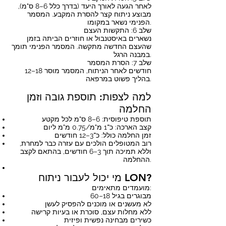
לאחר הגעה לאורך היעד (בדרך כלל 6–8 ס"מ),
מבוצע ניתוח קצר להסרת המקבע. המסמר
הפנימי נשאר במקומו.
שלב 6: התקשות העצם
נשארים באיסטנבול או חוזרים הביתה בזמן
שהעצם החדשה מתקשה. המסמר הפנימי תומך
במבנה הרגל.
שלב 7: הסרת המסמר
12–18 חודשים לאחר הניתוח, המסמר מוסר
בהליך פשוט במרפאה.
למה לצפות: תוספת גובה וזמן
החלמה
תוספת טיפוסית: 6–8 ס"מ לכל מקטע
קצב הארכה: כ־1 מ"מ/0.75 מ"מ ליום
זמן החלמה כולל: כ־3–12 חודשים
רוב המטופלים הולכים עם עזרה כבר למחרת,
וללא תמיכה תוך 3–6 חודשים, בהתאם לקצב
ההחלמה.
מי יכול לעבור ניתוח LON?
מועמדים מתאימים:
מבוגרים בגיל 18–60
לא מעשנים או מוכנים להפסיק לעשן
ללא מחלות עצם, סוכרת או בעיות קרישה
כשירים מבחינה נפשית ופיזית