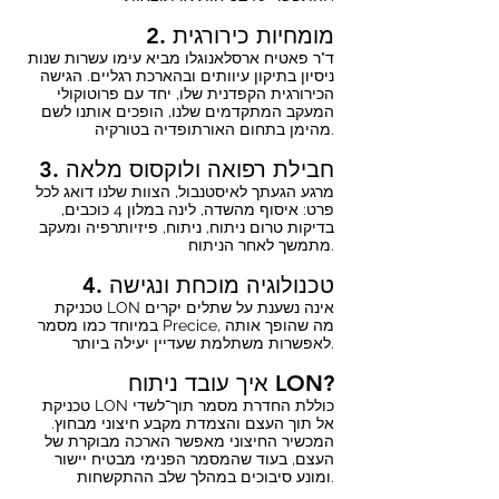
2. מומחיות כירורגית
ד"ר פאטיח ארסלאנוגלו מביא עימו עשרות שנות
ניסיון בתיקון עיוותים ובהארכת רגליים. הגישה
הכירורגית הקפדנית שלו, יחד עם פרוטוקולי
המעקב המתקדמים שלנו, הופכים אותנו לשם
מהימן בתחום האורתופדיה בטורקיה.
3. חבילת רפואה ולוקסוס מלאה
מרגע הגעתך לאיסטנבול, הצוות שלנו דואג לכל
פרט: איסוף מהשדה, לינה במלון 4 כוכבים,
בדיקות טרום ניתוח, ניתוח, פיזיותרפיה ומעקב
מתמשך לאחר הניתוח.
4. טכנולוגיה מוכחת ונגישה
טכניקת LON אינה נשענת על שתלים יקרים
במיוחד כמו מסמר Precice, מה שהופך אותה
לאפשרות משתלמת שעדיין יעילה ביותר.
איך עובד ניתוח LON?
טכניקת LON כוללת החדרת מסמר תוך־לשדי
אל תוך העצם והצמדת מקבע חיצוני מבחוץ.
המכשיר החיצוני מאפשר הארכה מבוקרת של
העצם, בעוד שהמסמר הפנימי מבטיח יישור
ומונע סיבוכים במהלך שלב ההתקשחות.