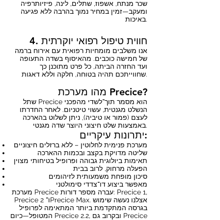
שכר מנתח, אשפוז, שתלים, לינה, פיזיותרפיה
ומעקב—זמין במחיר נמוך בהרבה ללא פגיעה
באיכות.
4. חווית טיפול רפואי יוקרתית
אנו משלבים מומחיות רפואית עם אירוח ברמה
של חמישה כוכבים. מהאיסוף בשדה התעופה
ועד החזרה הביתה, כל פרט מתוכנן כך
שחווייתכם תהיה בטוחה, חלקה וללא דאגות.
מהו מערכת Precice?
שתל Precice הוא מסמר תוך־לשדי מהפכני
הנשלט מגנטית, עשוי טיטניום. לאחר החדרתו
לעצם (פמור או טיביה), ניתן לשלוט בהארכה
באמצעות שלט חיצוני היוצר שדה מגנטי.
יתרונות עיקריים:
מערכת פנימית לחלוטין – ללא ברזלים חיצוניים
שליטה מדויקת בקצב ובכמות ההארכה
תאימות ביולוגית גבוהה ופרופיל בטיחותי מצוין
הפעלה מרחוק, לרוב בבית
סיכון מופחת משמעותית לזיהומים
מאפשר ביצוע דו־צדדי סימולטני
מערכת Precice עברה מספר דורות: Precice 1,
Precice 2 ו־Precice Max. אצלנו נעשה שימוש
בגרסה המתקדמת ביותר המתאימה לפרופיל
המטופל—כיום Precice 2.2, ובקרוב גם Precice