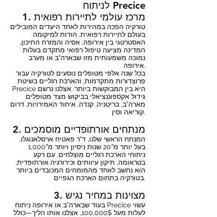
לניתוח Precice
1. מרכז עולמי לתיירות רפואית
טורקיה הפכה במהירות לאחד היעדים המובילים
בעולם לתיירות רפואית. הודות למיקומה
האסטרטגי בין אירופה, אסיה והמזרח התיכון,
המדינה מציעה טיפול רפואי מתקדם בעלות
נמוכה משמעותית מזו שבארה"ב או מערב
אירופה.
בכל שנה אלפי מטופלים נוסעים לטורקיה עבור
פרוצדורות מתקדמות, והארכת רגליים בשיטת
Precice היא בין המבוקשות ביותר. אצלנו נרשם
גידול אקספוננציאלי בביקוש מצד מטופלים
מארה"ב, בריטניה, קנדה, איחוד האמירויות, דרום
קוריאה וסין.
2. מנתחים אורתופדיים מוסמכים
המנתח הראשי שלנו, ד"ר פאטיח ארסלאנוגלו,
בעל יותר מ־20 שנות ניסיון ויותר מ־1,000
ניתוחי הארכת רגליים מוצלחים. עם רקע
בטראומה, תיקון עיוותים וכירורגיה אורתופדית,
הוא נחשב לאחד מהמומחים המכובדים ביותר
בטורקיה בתחום הארכת הגפיים.
3. מצוינות במחיר נגיש
בעוד שבארה"ב או אירופה ניתוח Precice עשוי
לעלות מעל 100,000$, אצלנו אותו הליך—כולל