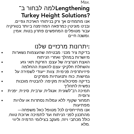
Max.
למה לבחור ב־Lengthening
Turkey Height Solutions?
אנו מתמחים אך ורק בניתוחי הארכת גפיים,
ובנינו מוניטין כמרפאה המהימנה ביותר בטורקיה
עבור מטופלים המחפשים פתרון בטוח, אמין
ומשנה חיים.
יתרונות מרכזיים שלנו:
בדיקת ציר מכני: מבטיחה שהעצמות נשארות
מיושרות במהלך ואחרי הניתוח
האצת רגנרציה של עצם: הזרקת תאי גזע
והשתלת חלקיקי עצם להאצת ההחלמה
פיזיותרפיה פנימית: צוות ייעודי לשמירה על
גמישות, כוח ותנועתיות מפרקים
בדיקה פסיכולוגית מקיפה: להבטיח מוכנות
נפשית לתהליך
תמיכה רב־לשונית: אנגלית, ערבית, סינית, יפנית
ורוסית
תמחור שקוף: ללא עמלות נסתרות או עלויות
מפתיעות
אנו מתייחסים לכל מטופל כאל משפחה—
מהתכנון לפני הניתוח ועד לתמיכה ארוכת טווח,
כולל מכתבי ויזה, מעקב בצילומי הדמיה וליווי
מלא.