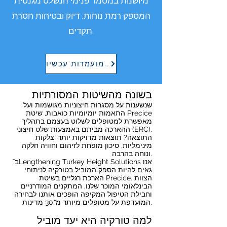
מיושנות במסמר פנימי הנשלט מגנטית
המספק רמת נוחות, דיוק ובטיחות חסרת
תקדים.
הגש מועמדות עכשיו
בשונה מהשיטות המסורתיות
שנשענות על מסגרות חיצוניות מגושמות ועל
התאמות יומיומיות כואבות, שיטת Precice
מאפשרת למטופלים לשלוט בעצמם בתהליך
ההארכה מביתם באמצעות שלט חיצוני (ERC).
התוצאה? תוצאות מדויקות יותר, צלקות
מינימליות, סיכון מופחת לזיהום וחוויה חלקה
ונוחה בהרבה.
ב־Lengthening Turkey Height Solutions אנו
גאים להיות הספק המוביל בטורקיה לניתוחי
הארכת רגליים בשיטת Precice. הצוות
הבינלאומי המוכר שלנו, המתקנים המודרניים
וחבילת הטיפול המקיפה הופכים אותנו לבחירה
המועדפת על מטופלים מיותר מ־30 מדינות.
למה טורקיה היא יעד מוביל