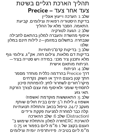
תהליך הארכת רגליים בשיטת
Precice – צעד אחר צעד
שלב 1: הערכה וייעוץ אונליין
בדיקת היסטוריה רפואית וצילומים, קביעת
התאמה, הסבר מלא על ההליך.
שלב 2: הגעה לטורקיה
איסוף מהשדה והעברה למלון בהתאם לחבילה
שנבחרה. בתשלום במזומן—2 לילות חינם במלון
שלנו.
שלב 3: בדיקות קדם־ניתוחיות
בדיקות דם מלאות, צילום חזה, אק״ג, צילומי גוף
מלא ותכנון ציר מכני. במידה ויש סטייה בציר—
הניתוח מותאם אישית.
שלב 4: הניתוח
בהרדמה כללית מוחדר מסמר Precice דרך
חתך קטן בעצם הירך או השוק. נקדחים
מיקרו־חורים לשחרור לחץ, להפחתת סיכון
לתסחיף שומני ולאיסוף מח עצם לצורך הזרקת
תאי גזע.
שלב 5: התאוששות מוקדמת (אשפוז)
אשפוז 4 לילות ו־5 ימים בבית חולים שותף.
מעקב 24/7, טיפול בכאב והתחלת תנועתיות
קלה כבר למחרת למניעת פקקת ורידים.
שלב 6: שלב ההארכה (Distraction)
חזרה למלון והתחלת שימוש ב־ERC להארכת
העצם בקצב של 1 מ״מ ליום בפמור או 0.75
מ״מ ליום בטיביה. פיזיותרפיה יומית וצילומים