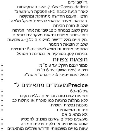
דו־שבועיים.
שלב 7: שלב ההתקשחות (Consolidation)
הפסקת השימוש ב־ERC לאחר הגעה לגובה
הרצוי. העצם החדשה מתחזקת ומתקשה
בהדרגה. מעבר הדרגתי לנשיאת משקל מלאה.
שלב 8: חזרה הביתה
ניתן לשוב בבטחה כ־12 שבועות אחרי הניתוח.
דוח שחרור מפורט ותיאום מעקב עם רופאים
מקומיים כולל דרישה לצילומים כל 3–4 שבועות.
שלב 9: הוצאת המסמר
המסמר מטיטניום מוצא לאחר 12–18 חודשים
בניתוח קטן, בטורקיה או במדינת המטופל.
תוצאות צפויות
פמור (עצם הירך): עד 8 ס״מ
טיביה (עצם השוק): עד 6 ס״מ
כפול (פמור+טיביה): 12–14 ס״מ סה״כ
מועמדים מתאימים ל־Precice
גיל 18–60
צפיפות עצם טובה ובריאות כללית תקינה
ללא מחלות כרוניות כמו סוכרת או מחלות לב
מוכנות נפשית ורגשית
ציפיות מציאותיות
לא מתאים אם:
מעשנים פעילים שאינם מוכנים להפסיק
אוסטיאופורוזיס או דלקת פרקים חמורה
עיוות גפיים משמעותי הדורש שתלים מותאמים