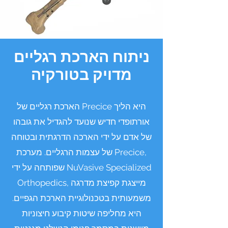
ניתוח הארכת רגליים
מדויק בטורקיה
הארכת רגליים של Precice היא הליך
אורתופדי חדיש שנועד להגדיל את גובהו
של אדם על ידי הארכה הדרגתית ובטוחה
של עצמות הרגליים. מערכת Precice,
שפותחה על ידי NuVasive Specialized
Orthopedics, מייצגת קפיצת מדרגה
משמעותית בטכנולוגיית הארכת הגפיים.
היא מחליפה שיטות קיבוע חיצוניות