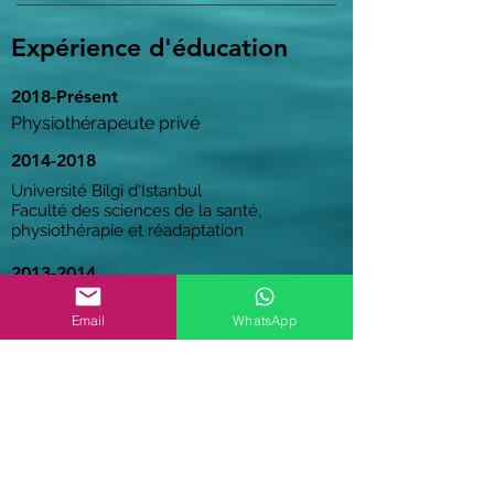
Expérience d'éducation
2018-Présent
Physiothérapeute privé
2014-2018
Université Bilgi d'Istanbul
Faculté des sciences de la santé,
physiothérapie et réadaptation
2013-2014
Université Bilgi d'Istanbul
Email
WhatsApp
Anglais
Entrer en contact