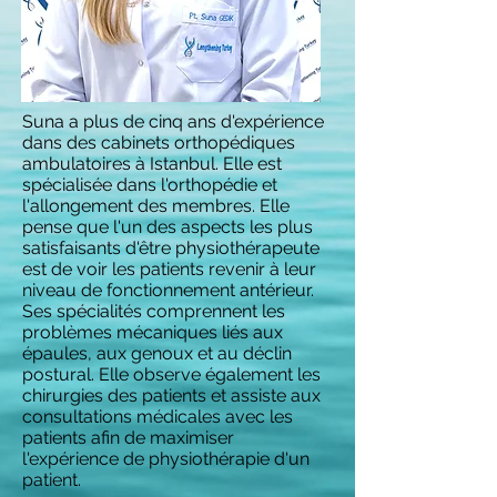
Suna a plus de cinq ans d'expérience
dans des cabinets orthopédiques
ambulatoires à Istanbul. Elle est
spécialisée dans l'orthopédie et
l'allongement des membres. Elle
pense que l'un des aspects les plus
satisfaisants d'être physiothérapeute
est de voir les patients revenir à leur
niveau de fonctionnement antérieur.
Ses spécialités comprennent les
problèmes mécaniques liés aux
épaules, aux genoux et au déclin
postural. Elle observe également les
chirurgies des patients et assiste aux
consultations médicales avec les
patients afin de maximiser
l'expérience de physiothérapie d'un
patient.