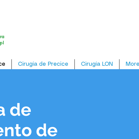
ra
p!
ce
Cirugía de Precice
Cirugía LON
Mor
a de
ento de