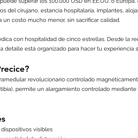
ce puede superar los 100.000 USD en EE.UU. o Europa
 del cirujano, estancia hospitalaria, implantes, alojam
 un costo mucho menor, sin sacrificar calidad.
ca con hospitalidad de cinco estrellas. Desde la re
a detalle está organizado para hacer tu experiencia se
Precice?
ntramedular revolucionario controlado magnéticamente
 tibia), permite un alargamiento controlado mediant
es
dispositivos visibles