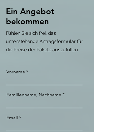
Ein Angebot
bekommen
Fühlen Sie sich frei, das
untenstehende Antragsformular für
die Preise der Pakete auszufüllen.
Vorname
Familienname, Nachname
Email