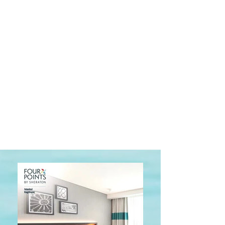
4 Nächte/5 Tage Krankenhausaufenthalt (alle
Mahlzeiten inbegriffen)
6 Mal Mobil X-Ray in Ihrem Zimmer
Operation zur Entfernung des Fixators
Wenn
Sie Ihr Ziel erreichen
Alle Medikamente im Zusammenhang mit der
Operation in diesem Zeitraum
Alle Verbandsmaterialien und Zubehör
Walker - Krücken - Rollstuhl -
Toilettensitzerhöhung
Tägliche private Physiotherapie
Alle Transporte zwischen Krankenhaus-
Flughafen-Hotel
Alle notwendigen Tests und Prüfungen
*Sie müssen sich selbst eine Unterkunft
suchen