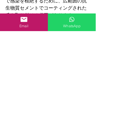
で感染を根絶するために、広範囲の抗
生物質セメントでコーティングされた
爪を取り付ける必要があります。
Email
WhatsApp
まもなく骨髄炎は、その発症のあらゆ
る段階で簡単な予防策を講じることで
回避できる合併症です. これらの症状に
従うのは医師の義務です。 外科医があ
なたの症状を無視している場合は、で
きるだけ早く別の専門家に状態を確認
することをお勧めします.
美容的な手足の延長
四肢延長手術
骨髄炎
骨髄炎を予防する方法
すべて表示